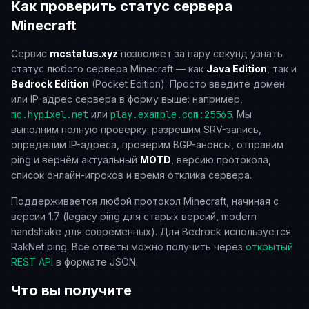
Как проверить статус сервера
Minecraft
Сервис
mcstatus.xyz
позволяет за пару секунд узнать
статус любого сервера Minecraft — как
Java Edition
, так и
Bedrock Edition
(Pocket Edition). Просто введите домен
или IP-адрес сервера в форму выше: например,
mc.hypixel.net
или
play.example.com:25565
. Мы
выполним полную проверку: разрешим SRV-запись,
определим IP-адреса, проверим BGP-анонсы, отправим
ping и вернём актуальный
MOTD
, версию протокола,
список онлайн-игроков и время отклика сервера.
Поддерживается любой протокол Minecraft, начиная с
версии 1.7 (legacy ping для старых версий, modern
handshake для современных). Для Bedrock используется
RakNet ping. Все ответы можно получить через
открытый
REST API
в формате JSON.
Что вы получите