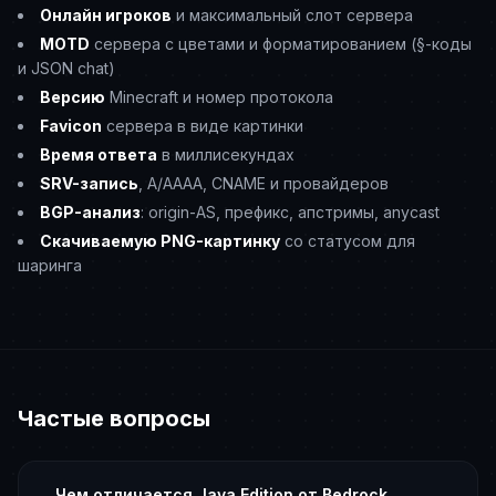
Онлайн игроков
и максимальный слот сервера
MOTD
сервера с цветами и форматированием (§-коды
и JSON chat)
Версию
Minecraft и номер протокола
Favicon
сервера в виде картинки
Время ответа
в миллисекундах
SRV-запись
, A/AAAA, CNAME и провайдеров
BGP-анализ
: origin-AS, префикс, апстримы, anycast
Скачиваемую PNG-картинку
со статусом для
шаринга
Частые вопросы
Чем отличается Java Edition от Bedrock