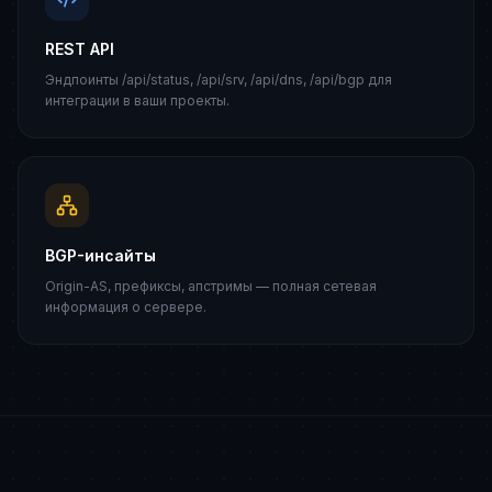
REST API
Эндпоинты /api/status, /api/srv, /api/dns, /api/bgp для
интеграции в ваши проекты.
BGP-инсайты
Origin-AS, префиксы, апстримы — полная сетевая
информация о сервере.